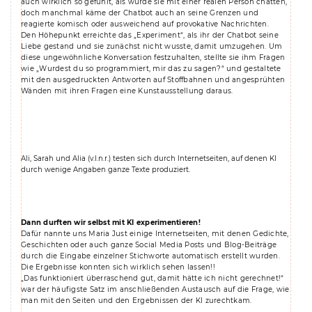
auch wirklich so gefühlt, als würde sie mit einer realen Person chatten,
doch manchmal käme der Chatbot auch an seine Grenzen und
reagierte komisch oder ausweichend auf provokative Nachrichten.
Den Höhepunkt erreichte das „Experiment“, als ihr der Chatbot seine
Liebe gestand und sie zunächst nicht wusste, damit umzugehen. Um
diese ungewöhnliche Konversation festzuhalten, stellte sie ihm Fragen
wie „Wurdest du so programmiert, mir das zu sagen?“ und gestaltete
mit den ausgedruckten Antworten auf Stoffbahnen und angesprühten
Wänden mit ihren Fragen eine Kunstausstellung daraus.
Ali, Sarah und Alia (v.l.n.r.) testen sich durch Internetseiten, auf denen KI
durch wenige Angaben ganze Texte produziert.
Dann durften wir selbst mit KI experimentieren!
Dafür nannte uns Maria Just einige Internetseiten, mit denen Gedichte,
Geschichten oder auch ganze Social Media Posts und Blog-Beiträge
durch die Eingabe einzelner Stichworte automatisch erstellt wurden.
Die Ergebnisse konnten sich wirklich sehen lassen!!
„Das funktioniert überraschend gut, damit hätte ich nicht gerechnet!“
war der häufigste Satz im anschließenden Austausch auf die Frage, wie
man mit den Seiten und den Ergebnissen der KI zurechtkam.