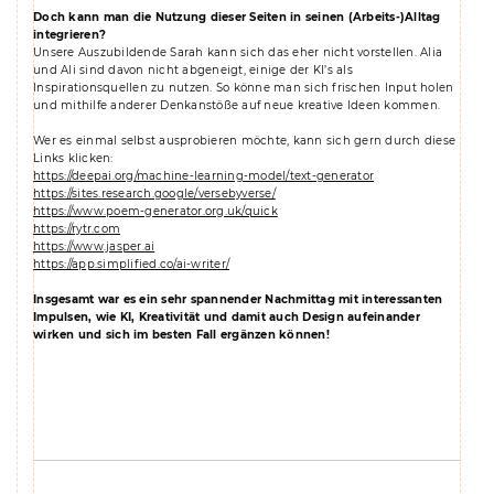
Doch kann man die Nutzung dieser Seiten in seinen (Arbeits-)Alltag
integrieren?
Unsere Auszubildende Sarah kann sich das eher nicht vorstellen. Alia
und Ali sind davon nicht abgeneigt, einige der KI’s als
Inspirationsquellen zu nutzen. So könne man sich frischen Input holen
und mithilfe anderer Denkanstöße auf neue kreative Ideen kommen.
Wer es einmal selbst ausprobieren möchte, kann sich gern durch diese
Links klicken:
https://deepai.org/machine-learning-model/text-generator
https://sites.research.google/versebyverse/
https://www.poem-generator.org.uk/quick
https://rytr.com
https://www.jasper.ai
https://app.simplified.co/ai-writer/
Insgesamt war es ein sehr spannender Nachmittag mit interessanten
Impulsen, wie KI, Kreativität und damit auch Design aufeinander
wirken und sich im besten Fall ergänzen können!