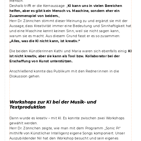
Mensch.
Deshalb trifft er die Kernaussage: „
KI kann uns in vielen Bereichen
helfen, aber es gibt kein Mensch vs. Maschine, sondern eher ein
Zusammenspiel von beidem.
„
Herr Dr. Zönnchen stimmt dieser Meinung zu und ergänzt sie mit der
Aussage, dass Kreativität immer eine Bedeutung und Sinnhaftigkeit hat
und eine Maschine kennt keinen Sinn, weil sie nicht sagen kann,
warum sie es macht. Aus diesem Grund fasst er es so zusammen:
„Alles, was die KI nicht kann, ist kreativ.“
Die beiden Künstlerinnen Kathi und Maria waren sich ebenfalls einig:
KI
ist nicht kreativ, aber sie kann als Tool bzw. Kollaborator bei der
Erschaffung von Kunst unterstützen.
Anschließend konnte das Publikum mit den Redner:innen in die
Diskussion gehen.
Workshops zur KI bei der Musik- und
Textproduktion
Dann wurde es kreativ – mit KI. Es konnte zwischen zwei Workshops
gewählt werden.
Herr Dr. Zönnchen zeigte, wie man mit dem Programm „Sonic Pi“
mithilfe von Künstlicher Intelligenz eigene Songs komponiert. Unser
Auszubildender Nil hat den Workshop besucht und sein eigenes