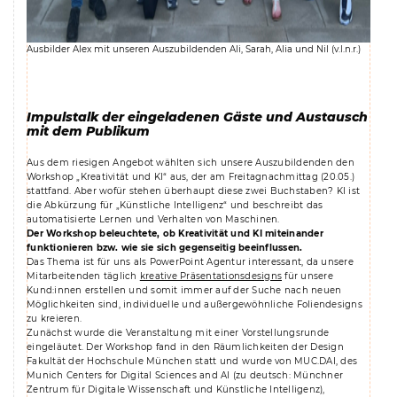
Ausbilder Alex mit unseren Auszubildenden Ali, Sarah, Alia und Nil (v.l.n.r.)
Impulstalk der eingeladenen Gäste und Austausch
mit dem Publikum
Aus dem riesigen Angebot wählten sich unsere Auszubildenden den
Workshop „Kreativität und KI“ aus, der am Freitagnachmittag (20.05.)
stattfand. Aber wofür stehen überhaupt diese zwei Buchstaben? KI ist
die Abkürzung für „Künstliche Intelligenz“ und beschreibt das
automatisierte Lernen und Verhalten von Maschinen.
Der Workshop beleuchtete, ob Kreativität und KI miteinander
funktionieren bzw. wie sie sich gegenseitig beeinflussen.
Das Thema ist für uns als PowerPoint Agentur interessant, da unsere
Mitarbeitenden täglich
kreative Präsentationsdesigns
für unsere
Kund:innen erstellen und somit immer auf der Suche nach neuen
Möglichkeiten sind, individuelle und außergewöhnliche Foliendesigns
zu kreieren.
Zunächst wurde die Veranstaltung mit einer Vorstellungsrunde
eingeläutet. Der Workshop fand in den Räumlichkeiten der Design
Fakultät der Hochschule München statt und wurde von MUC.DAI, des
Munich Centers for Digital Sciences and AI (zu deutsch: Münchner
Zentrum für Digitale Wissenschaft und Künstliche Intelligenz),