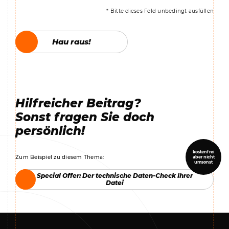
* Bitte dieses Feld unbedingt ausfüllen
Hau raus!
Hau raus!
Hilfreicher Beitrag?
Sonst fragen Sie doch
persönlich!
kostenfrei
Zum Beispiel zu diesem Thema:
aber nicht
umsonst
Special Offer: Der technische Daten-Check Ihrer
Special Offer: Der technische Daten-Check Ihrer
Datei
Datei