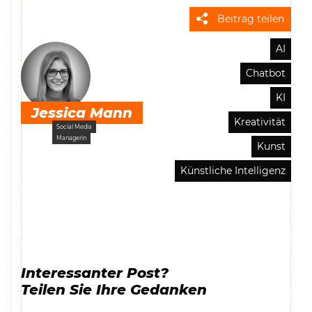
Beitrag teilen
AI
Chatbot
KI
Jessica Mann
Kreativität
Social Media
Managerin
Kunst
Künstliche Intelligenz
Interessanter Post?
Teilen Sie Ihre Gedanken