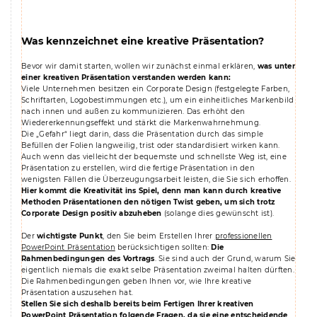
Was kennzeichnet eine kreative Präsentation?
Bevor wir damit starten, wollen wir zunächst einmal erklären,
was unter
einer kreativen Präsentation verstanden werden kann:
Viele Unternehmen besitzen ein Corporate Design (festgelegte Farben,
Schriftarten, Logobestimmungen etc.), um ein einheitliches Markenbild
nach innen und außen zu kommunizieren. Das erhöht den
Wiedererkennungseffekt und stärkt die Markenwahrnehmung.
Die „Gefahr“ liegt darin, dass die Präsentation durch das simple
Befüllen der Folien langweilig, trist oder standardisiert wirken kann.
Auch wenn das vielleicht der bequemste und schnellste Weg ist, eine
Präsentation zu erstellen, wird die fertige Präsentation in den
wenigsten Fällen die Überzeugungsarbeit leisten, die Sie sich erhoffen.
Hier kommt die Kreativität ins Spiel, denn man kann durch kreative
Methoden Präsentationen den nötigen Twist geben, um sich trotz
Corporate Design positiv abzuheben
(solange dies gewünscht ist).
Der
wichtigste Punkt
, den Sie beim Erstellen Ihrer
professionellen
PowerPoint Präsentation
berücksichtigen sollten:
Die
Rahmenbedingungen des Vortrags
. Sie sind auch der Grund, warum Sie
eigentlich niemals die exakt selbe Präsentation zweimal halten dürften.
Die Rahmenbedingungen geben Ihnen vor, wie Ihre kreative
Präsentation auszusehen hat.
Stellen Sie sich deshalb bereits beim Fertigen Ihrer kreativen
PowerPoint Präsentation folgende Fragen, da sie eine entscheidende