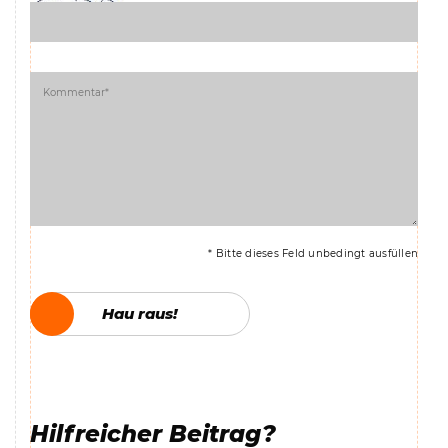
* Bitte dieses Feld unbedingt ausfüllen
Hau raus!
Hau raus!
Hilfreicher Beitrag?