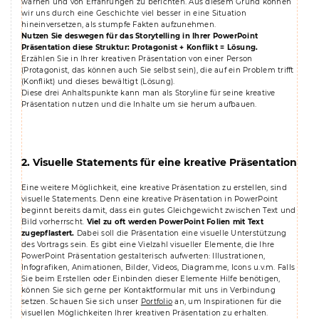
warnen und von Erfahrungen zu berichten. Aus diesem Grund können
wir uns durch eine Geschichte viel besser in eine Situation
hineinversetzen, als stumpfe Fakten aufzunehmen.
Nutzen Sie deswegen für das Storytelling in Ihrer PowerPoint
Präsentation diese Struktur: Protagonist + Konflikt = Lösung.
Erzählen Sie in Ihrer kreativen Präsentation von einer Person
(Protagonist, das können auch Sie selbst sein), die auf ein Problem trifft
(Konflikt) und dieses bewältigt (Lösung).
Diese drei Anhaltspunkte kann man als Storyline für seine kreative
Präsentation nutzen und die Inhalte um sie herum aufbauen.
2. Visuelle Statements für eine kreative Präsentation
Eine weitere Möglichkeit, eine kreative Präsentation zu erstellen, sind
visuelle Statements. Denn eine kreative Präsentation in PowerPoint
beginnt bereits damit, dass ein gutes Gleichgewicht zwischen Text und
Bild vorherrscht.
Viel zu oft werden PowerPoint Folien mit Text
zugepflastert.
Dabei soll die Präsentation eine visuelle Unterstützung
des Vortrags sein. Es gibt eine Vielzahl visueller Elemente, die Ihre
PowerPoint Präsentation gestalterisch aufwerten: Illustrationen,
Infografiken, Animationen, Bilder, Videos, Diagramme, Icons u.v.m. Falls
Sie beim Erstellen oder Einbinden dieser Elemente Hilfe benötigen,
können Sie sich gerne per Kontaktformular mit uns in Verbindung
setzen. Schauen Sie sich unser
Portfolio
an, um Inspirationen für die
visuellen Möglichkeiten Ihrer kreativen Präsentation zu erhalten.