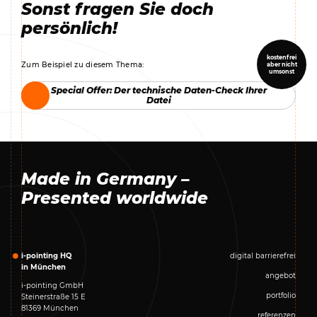
Sonst fragen Sie doch
persönlich!
kostenfrei
Zum Beispiel zu diesem Thema:
aber nicht
umsonst
Special Offer: Der technische Daten-Check Ihrer
Special Offer: Der technische Daten-Check Ihrer
Datei
Datei
Made in Germany –
Presented worldwide
i-pointing HQ
digital barrierefrei
in München
angebot
i-pointing GmbH
portfolio
Steinerstraße 15 E
81369 München
referenzen