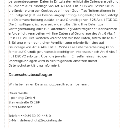
personenbezogener Daten in Drittstaaten erfolgt die Datenverarbeitung
außerdem auf Grundlage von Art. 49 Abs. 1 lit. a DSGVO. Sofern Sie in
die Speicherung von Cookies oder in den Zugriff auf Informationen in
Ihr Endgerät (z. B. via Device-Fingerprinting) eingewilligt haben, erfolgt
die Datenverarbeitung zusätzlich auf Grundlage von § 25 Abs. 1 TDDDG.
Die Einwilligung ist jederzeit widerrufbar. Sind Ihre Daten zur
Vertragserfüllung oder zur Durchführung vorvertraglicher Maßnahmen
erforderlich, verarbeiten wir Ihre Daten auf Grundlage des Art. 6 Abs. 1
lit. b DSGVO. Des Weiteren verarbeiten wir Ihre Daten, sofern diese zur
Erfüllung einer rechtlichen Verpflichtung erforderlich sind auf
Grundlage von Art. 6 Abs. 1 lit. c DSGVO. Die Datenverarbeitung kann
ferner auf Grundlage unseres berechtigten Interesses nach Art. 6 Abs. 1
lit. f DSGVO erfolgen. Über die jeweils im Einzelfall einschlägigen
Rechtsgrundlagen wird in den folgenden Absätzen dieser
Datenschutzerklärung informiert.
Datenschutz­beauftragter
Wir haben einen Datenschutzbeauftragten benannt.
Oliver Weiße
i-pointing GmbH
Steinerstraße 15 E&F
81369 München
Telefon: +49 89 30 90 448-0
E-Mail: datenschutz@i-pointing.de