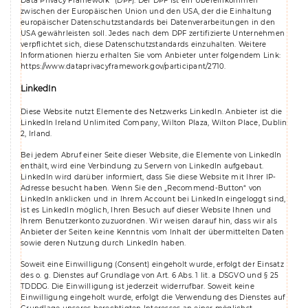
Data Privacy Framework“ (DPF). Der DPF ist ein Übereinkommen
zwischen der Europäischen Union und den USA, der die Einhaltung
europäischer Datenschutzstandards bei Datenverarbeitungen in den
USA gewährleisten soll. Jedes nach dem DPF zertifizierte Unternehmen
verpflichtet sich, diese Datenschutzstandards einzuhalten. Weitere
Informationen hierzu erhalten Sie vom Anbieter unter folgendem Link:
https://www.dataprivacyframework.gov/participant/2710
.
LinkedIn
Diese Website nutzt Elemente des Netzwerks LinkedIn. Anbieter ist die
LinkedIn Ireland Unlimited Company, Wilton Plaza, Wilton Place, Dublin
2, Irland.
Bei jedem Abruf einer Seite dieser Website, die Elemente von LinkedIn
enthält, wird eine Verbindung zu Servern von LinkedIn aufgebaut.
LinkedIn wird darüber informiert, dass Sie diese Website mit Ihrer IP-
Adresse besucht haben. Wenn Sie den „Recommend-Button“ von
LinkedIn anklicken und in Ihrem Account bei LinkedIn eingeloggt sind,
ist es LinkedIn möglich, Ihren Besuch auf dieser Website Ihnen und
Ihrem Benutzerkonto zuzuordnen. Wir weisen darauf hin, dass wir als
Anbieter der Seiten keine Kenntnis vom Inhalt der übermittelten Daten
sowie deren Nutzung durch LinkedIn haben.
Soweit eine Einwilligung (Consent) eingeholt wurde, erfolgt der Einsatz
des o. g. Dienstes auf Grundlage von Art. 6 Abs. 1 lit. a DSGVO und § 25
TDDDG. Die Einwilligung ist jederzeit widerrufbar. Soweit keine
Einwilligung eingeholt wurde, erfolgt die Verwendung des Dienstes auf