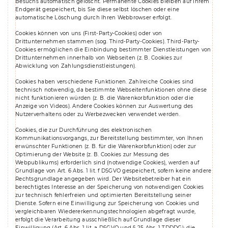
Besuchs automatisch gelöscht. Permanente Cookies bleiben auf Ihrem
Endgerät gespeichert, bis Sie diese selbst löschen oder eine
automatische Löschung durch Ihren Webbrowser erfolgt.
Cookies können von uns (First-Party-Cookies) oder von
Drittunternehmen stammen (sog. Third-Party-Cookies). Third-Party-
Cookies ermöglichen die Einbindung bestimmter Dienstleistungen von
Drittunternehmen innerhalb von Webseiten (z. B. Cookies zur
Abwicklung von Zahlungsdienstleistungen).
Cookies haben verschiedene Funktionen. Zahlreiche Cookies sind
technisch notwendig, da bestimmte Webseitenfunktionen ohne diese
nicht funktionieren würden (z. B. die Warenkorbfunktion oder die
Anzeige von Videos). Andere Cookies können zur Auswertung des
Nutzerverhaltens oder zu Werbezwecken verwendet werden.
Cookies, die zur Durchführung des elektronischen
Kommunikationsvorgangs, zur Bereitstellung bestimmter, von Ihnen
erwünschter Funktionen (z. B. für die Warenkorbfunktion) oder zur
Optimierung der Website (z. B. Cookies zur Messung des
Webpublikums) erforderlich sind (notwendige Cookies), werden auf
Grundlage von Art. 6 Abs. 1 lit. f DSGVO gespeichert, sofern keine andere
Rechtsgrundlage angegeben wird. Der Websitebetreiber hat ein
berechtigtes Interesse an der Speicherung von notwendigen Cookies
zur technisch fehlerfreien und optimierten Bereitstellung seiner
Dienste. Sofern eine Einwilligung zur Speicherung von Cookies und
vergleichbaren Wiedererkennungstechnologien abgefragt wurde,
erfolgt die Verarbeitung ausschließlich auf Grundlage dieser
Einwilligung (Art. 6 Abs. 1 lit. a DSGVO und § 25 Abs. 1 TDDDG); die