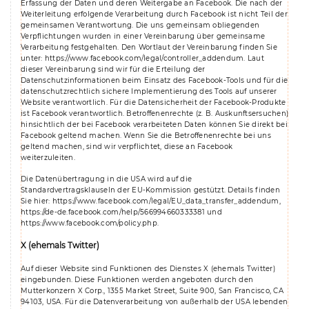
Erfassung der Daten und deren Weitergabe an Facebook. Die nach der
Weiterleitung erfolgende Verarbeitung durch Facebook ist nicht Teil der
gemeinsamen Verantwortung. Die uns gemeinsam obliegenden
Verpflichtungen wurden in einer Vereinbarung über gemeinsame
Verarbeitung festgehalten. Den Wortlaut der Vereinbarung finden Sie
unter:
https://www.facebook.com/legal/controller_addendum
. Laut
dieser Vereinbarung sind wir für die Erteilung der
Datenschutzinformationen beim Einsatz des Facebook-Tools und für die
datenschutzrechtlich sichere Implementierung des Tools auf unserer
Website verantwortlich. Für die Datensicherheit der Facebook-Produkte
ist Facebook verantwortlich. Betroffenenrechte (z. B. Auskunftsersuchen)
hinsichtlich der bei Facebook verarbeiteten Daten können Sie direkt bei
Facebook geltend machen. Wenn Sie die Betroffenenrechte bei uns
geltend machen, sind wir verpflichtet, diese an Facebook
weiterzuleiten.
Die Datenübertragung in die USA wird auf die
Standardvertragsklauseln der EU-Kommission gestützt. Details finden
Sie hier:
https://www.facebook.com/legal/EU_data_transfer_addendum
,
https://de-de.facebook.com/help/566994660333381
und
https://www.facebook.com/policy.php
.
X (ehemals Twitter)
Auf dieser Website sind Funktionen des Dienstes X (ehemals Twitter)
eingebunden. Diese Funktionen werden angeboten durch den
Mutterkonzern X Corp., 1355 Market Street, Suite 900, San Francisco, CA
94103, USA. Für die Datenverarbeitung von außerhalb der USA lebenden