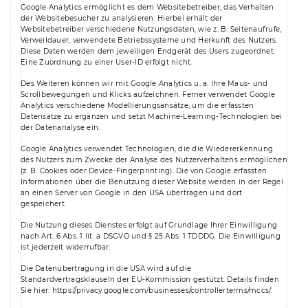
Google Analytics ermöglicht es dem Websitebetreiber, das Verhalten
der Websitebesucher zu analysieren. Hierbei erhält der
Websitebetreiber verschiedene Nutzungsdaten, wie z. B. Seitenaufrufe,
Verweildauer, verwendete Betriebssysteme und Herkunft des Nutzers.
Diese Daten werden dem jeweiligen Endgerät des Users zugeordnet.
Eine Zuordnung zu einer User-ID erfolgt nicht.
Des Weiteren können wir mit Google Analytics u. a. Ihre Maus- und
Scrollbewegungen und Klicks aufzeichnen. Ferner verwendet Google
Analytics verschiedene Modellierungsansätze, um die erfassten
Datensätze zu ergänzen und setzt Machine-Learning-Technologien bei
der Datenanalyse ein.
Google Analytics verwendet Technologien, die die Wiedererkennung
des Nutzers zum Zwecke der Analyse des Nutzerverhaltens ermöglichen
(z. B. Cookies oder Device-Fingerprinting). Die von Google erfassten
Informationen über die Benutzung dieser Website werden in der Regel
an einen Server von Google in den USA übertragen und dort
gespeichert.
Die Nutzung dieses Dienstes erfolgt auf Grundlage Ihrer Einwilligung
nach Art. 6 Abs. 1 lit. a DSGVO und § 25 Abs. 1 TDDDG. Die Einwilligung
ist jederzeit widerrufbar.
Die Datenübertragung in die USA wird auf die
Standardvertragsklauseln der EU-Kommission gestützt. Details finden
Sie hier:
https://privacy.google.com/businesses/controllerterms/mccs/
.