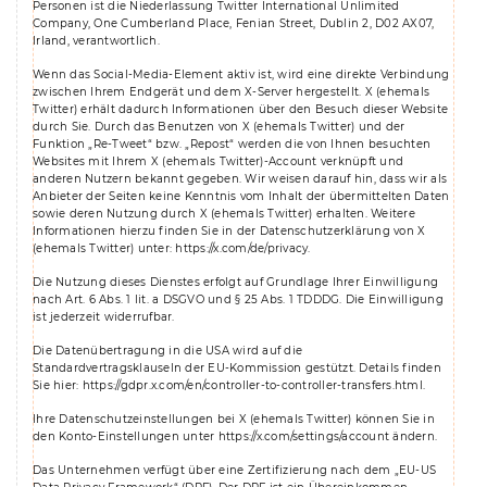
Personen ist die Niederlassung Twitter International Unlimited
Company, One Cumberland Place, Fenian Street, Dublin 2, D02 AX07,
Irland, verantwortlich.
Wenn das Social-Media-Element aktiv ist, wird eine direkte Verbindung
zwischen Ihrem Endgerät und dem X-Server hergestellt. X (ehemals
Twitter) erhält dadurch Informationen über den Besuch dieser Website
durch Sie. Durch das Benutzen von X (ehemals Twitter) und der
Funktion „Re-Tweet“ bzw. „Repost“ werden die von Ihnen besuchten
Websites mit Ihrem X (ehemals Twitter)-Account verknüpft und
anderen Nutzern bekannt gegeben. Wir weisen darauf hin, dass wir als
Anbieter der Seiten keine Kenntnis vom Inhalt der übermittelten Daten
sowie deren Nutzung durch X (ehemals Twitter) erhalten. Weitere
Informationen hierzu finden Sie in der Datenschutzerklärung von X
(ehemals Twitter) unter:
https://x.com/de/privacy
.
Die Nutzung dieses Dienstes erfolgt auf Grundlage Ihrer Einwilligung
nach Art. 6 Abs. 1 lit. a DSGVO und § 25 Abs. 1 TDDDG. Die Einwilligung
ist jederzeit widerrufbar.
Die Datenübertragung in die USA wird auf die
Standardvertragsklauseln der EU-Kommission gestützt. Details finden
Sie hier:
https://gdpr.x.com/en/controller-to-controller-transfers.html
.
Ihre Datenschutzeinstellungen bei X (ehemals Twitter) können Sie in
den Konto-Einstellungen unter
https://x.com/settings/account
ändern.
Das Unternehmen verfügt über eine Zertifizierung nach dem „EU-US