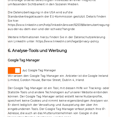
Grundlage unseres berechtigten Interesses an einer möglichst
umfassenden Sichtbarkeit in den Sozialen Medien.
Die Datenübertragung in die USA wird auf die
Standardvertragsklauseln der EU-Kommission gestützt. Details finden
Sie hier:
https://www.linkedin.com/help/linkedin/answer/62538/datenubertragung-
aus-der-eu-dem-ewr-und-der-schweiz?lang=de
Weitere Informationen hierzu finden Sie in der Datenschutzerklärung
von LinkedIn unter:
https://www.linkedin.com/legal/privacy-policy
.
6. Analyse-Tools und Werbung
Google Tag Manager
Google Tag Manager
Wir setzen den Google Tag Manager ein. Anbieter ist die Google Ireland
Limited, Gordon House, Barrow Street, Dublin 4, Irland.
Der Google Tag Manager ist ein Tool, mit dessen Hilfe wir Tracking- oder
Statistik-Tools und andere Technologien auf unserer Website einbinden
können. Der Google Tag Manager selbst erstellt keine Nutzerprofile,
speichert keine Cookies und nimmt keine eigenständigen Analysen vor.
Er dient lediglich der Verwaltung und Ausspielung der über ihn
eingebundenen Tools. Der Google Tag Manager erfasst jedoch Ihre IP-
Adresse, die auch an das Mutterunternehmen von Google in die