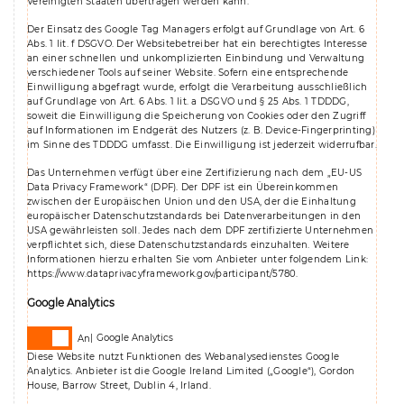
Vereinigten Staaten übertragen werden kann.
Der Einsatz des Google Tag Managers erfolgt auf Grundlage von Art. 6
Abs. 1 lit. f DSGVO. Der Websitebetreiber hat ein berechtigtes Interesse
an einer schnellen und unkomplizierten Einbindung und Verwaltung
verschiedener Tools auf seiner Website. Sofern eine entsprechende
Einwilligung abgefragt wurde, erfolgt die Verarbeitung ausschließlich
auf Grundlage von Art. 6 Abs. 1 lit. a DSGVO und § 25 Abs. 1 TDDDG,
soweit die Einwilligung die Speicherung von Cookies oder den Zugriff
auf Informationen im Endgerät des Nutzers (z. B. Device-Fingerprinting)
im Sinne des TDDDG umfasst. Die Einwilligung ist jederzeit widerrufbar.
Das Unternehmen verfügt über eine Zertifizierung nach dem „EU-US
Data Privacy Framework“ (DPF). Der DPF ist ein Übereinkommen
zwischen der Europäischen Union und den USA, der die Einhaltung
europäischer Datenschutzstandards bei Datenverarbeitungen in den
USA gewährleisten soll. Jedes nach dem DPF zertifizierte Unternehmen
verpflichtet sich, diese Datenschutzstandards einzuhalten. Weitere
Informationen hierzu erhalten Sie vom Anbieter unter folgendem Link:
https://www.dataprivacyframework.gov/participant/5780
.
Google Analytics
Google Analytics
Diese Website nutzt Funktionen des Webanalysedienstes Google
Analytics. Anbieter ist die Google Ireland Limited („Google“), Gordon
House, Barrow Street, Dublin 4, Irland.