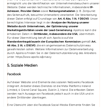
ermöglicht uns die Identifikation von Unternehmensbesuchern unserer
Website. Dabei werden technische Informationen, insbesondere
IP-
Adressen
,
Provider-Daten
sowie
Nutzungsmetadaten
(z. B. Zeitpunkt
des Seitenaufrufs, besuchte Unterseiten) verarbeitet. Die Verarbeitung
dieser Daten erfolgt auf Grundlage von
Art. 6 Abs. 1 lit. f DSGVO
. Unser
berechtigtes Interesse liegt in der
Analyse der Nutzung unserer
Website durch Unternehmen, der Optimierung unserer
Marketingaktivitäten sowie der Lead-Generierung
. Apollo.io kann die
erhobenen Daten in
Drittländer, insbesondere die USA
, übermitteln.
Für diese Übermittlung beruft sich Apollo.io auf die
Standardvertragsklauseln der Europäischen Kommission
gemäß
Art.
46 Abs. 2 lit. c DSGVO
, die ein angemessenes Datenschutzniveau
gewährleisten sollen. Weitere Informationen zur Datenverarbeitung
durch Apollo.io finden Sie in der Datenschutzerklärung des Anbieters
unter:
https://www.apollo.io/privacy
5. Soziale Medien
Facebook
Auf dieser Website sind Elemente des sozialen Netzwerks Facebook
integriert. Anbieter dieses Dienstes ist die Meta Platforms Ireland
Limited, 4 Grand Canal Square, Dublin 2, Irland. Die erfassten Daten
werden nach Aussage von Facebook jedoch auch in die USA und in
andere Drittländer übertragen.
Eine Übersicht über die Facebook Social-Media-Elemente finden Sie