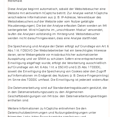
Merkmale.
Diese Analyse beginnt automatisch, sobald der Websitebesucher eine
Website mit aktiviertem hCaptcha betritt. Zur Analyse wertet hCaptcha
verschiedene Informationen aus (z. B. IP-Adresse, Verweildauer des
Websitebesuchers auf der Website oder vom Nutzer getätigte
Mausbewegungen). Die bei der Analyse erfassten Daten werden an IMI
weitergeleitet. Wird hCaptcha im „unsichtbaren Modus“ verwendet,
laufen die Analysen vollständig im Hintergrund. Websitebesucher
werden nicht darauf hingewiesen, dass eine Analyse stattfindet.
Die Speicherung und Analyse der Daten erfolgt auf Grundlage von Art. 6
Abs. 1 lit. f DSGVO. Der Websitebetreiber hat ein berechtigtes Interesse
daran, seine Webangebote vor missbräuchlicher automatisierter
Ausspähung und vor SPAM zu schützen. Sofern eine entsprechende
Einwilligung abgefragt wurde, erfolgt die Verarbeitung ausschließlich
auf Grundlage von Art. 6 Abs. 1 lit. a DSGVO und § 25 Abs. 1 TDDDG,
soweit die Einwilligung die Speicherung von Cookies oder den Zugriff
auf Informationen im Endgerät des Nutzers (z. B. Device-Fingerprinting)
im Sinne des TDDDG umfasst. Die Einwilligung ist jederzeit widerrufbar.
Die Datenverarbeitung wird auf Standardvertragsklauseln gestützt, die
in den Datenverarbeitungszusatz zu den Allgemeinen
Geschäftsbedingungen von IMI bzw. den Datenverarbeitungsverträgen
enthalten sind.
Weitere Informationen zu hCaptcha entnehmen Sie den
Datenschutzbestimmungen und Nutzungsbedingungen unter
folgenden Links:
https://www.hcaptcha.com/privacy
und