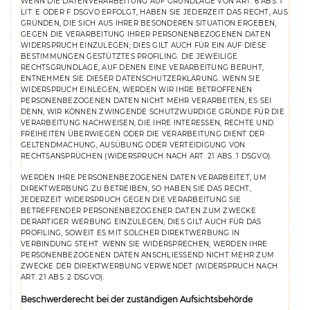
WENN DIE DATENVERARBEITUNG AUF GRUNDLAGE VON ART. 6 ABS. 1
LIT. E ODER F DSGVO ERFOLGT, HABEN SIE JEDERZEIT DAS RECHT, AUS
GRÜNDEN, DIE SICH AUS IHRER BESONDEREN SITUATION ERGEBEN,
GEGEN DIE VERARBEITUNG IHRER PERSONENBEZOGENEN DATEN
WIDERSPRUCH EINZULEGEN; DIES GILT AUCH FÜR EIN AUF DIESE
BESTIMMUNGEN GESTÜTZTES PROFILING. DIE JEWEILIGE
RECHTSGRUNDLAGE, AUF DENEN EINE VERARBEITUNG BERUHT,
ENTNEHMEN SIE DIESER DATENSCHUTZERKLÄRUNG. WENN SIE
WIDERSPRUCH EINLEGEN, WERDEN WIR IHRE BETROFFENEN
PERSONENBEZOGENEN DATEN NICHT MEHR VERARBEITEN, ES SEI
DENN, WIR KÖNNEN ZWINGENDE SCHUTZWÜRDIGE GRÜNDE FÜR DIE
VERARBEITUNG NACHWEISEN, DIE IHRE INTERESSEN, RECHTE UND
FREIHEITEN ÜBERWIEGEN ODER DIE VERARBEITUNG DIENT DER
GELTENDMACHUNG, AUSÜBUNG ODER VERTEIDIGUNG VON
RECHTSANSPRÜCHEN (WIDERSPRUCH NACH ART. 21 ABS. 1 DSGVO).
WERDEN IHRE PERSONENBEZOGENEN DATEN VERARBEITET, UM
DIREKTWERBUNG ZU BETREIBEN, SO HABEN SIE DAS RECHT,
JEDERZEIT WIDERSPRUCH GEGEN DIE VERARBEITUNG SIE
BETREFFENDER PERSONENBEZOGENER DATEN ZUM ZWECKE
DERARTIGER WERBUNG EINZULEGEN; DIES GILT AUCH FÜR DAS
PROFILING, SOWEIT ES MIT SOLCHER DIREKTWERBUNG IN
VERBINDUNG STEHT. WENN SIE WIDERSPRECHEN, WERDEN IHRE
PERSONENBEZOGENEN DATEN ANSCHLIESSEND NICHT MEHR ZUM
ZWECKE DER DIREKTWERBUNG VERWENDET (WIDERSPRUCH NACH
ART. 21 ABS. 2 DSGVO).
Beschwerde­recht bei der zuständigen Aufsichts­behörde