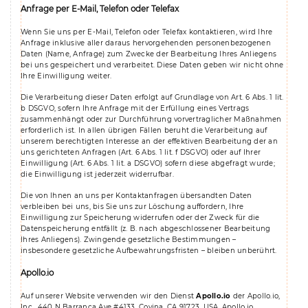
Anfrage per E-Mail, Telefon oder Telefax
Wenn Sie uns per E-Mail, Telefon oder Telefax kontaktieren, wird Ihre
Anfrage inklusive aller daraus hervorgehenden personenbezogenen
Daten (Name, Anfrage) zum Zwecke der Bearbeitung Ihres Anliegens
bei uns gespeichert und verarbeitet. Diese Daten geben wir nicht ohne
Ihre Einwilligung weiter.
Die Verarbeitung dieser Daten erfolgt auf Grundlage von Art. 6 Abs. 1 lit.
b DSGVO, sofern Ihre Anfrage mit der Erfüllung eines Vertrags
zusammenhängt oder zur Durchführung vorvertraglicher Maßnahmen
erforderlich ist. In allen übrigen Fällen beruht die Verarbeitung auf
unserem berechtigten Interesse an der effektiven Bearbeitung der an
uns gerichteten Anfragen (Art. 6 Abs. 1 lit. f DSGVO) oder auf Ihrer
Einwilligung (Art. 6 Abs. 1 lit. a DSGVO) sofern diese abgefragt wurde;
die Einwilligung ist jederzeit widerrufbar.
Die von Ihnen an uns per Kontaktanfragen übersandten Daten
verbleiben bei uns, bis Sie uns zur Löschung auffordern, Ihre
Einwilligung zur Speicherung widerrufen oder der Zweck für die
Datenspeicherung entfällt (z. B. nach abgeschlossener Bearbeitung
Ihres Anliegens). Zwingende gesetzliche Bestimmungen –
insbesondere gesetzliche Aufbewahrungsfristen – bleiben unberührt.
Apollo.io
Auf unserer Website verwenden wir den Dienst
Apollo.io
der Apollo.io,
Inc., 440 N Barranca Ave #4133, Covina, CA 91723, USA. Apollo.io