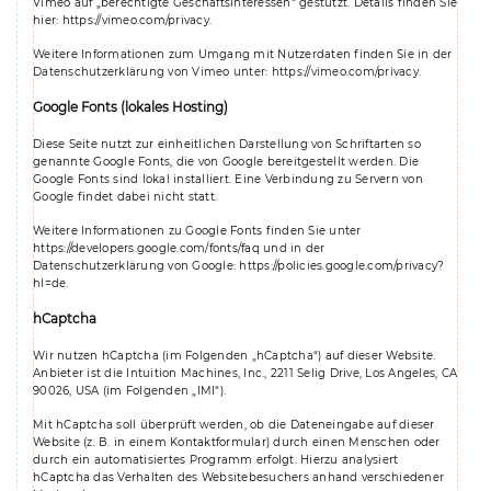
Vimeo auf „berechtigte Geschäftsinteressen“ gestützt. Details finden Sie
hier:
https://vimeo.com/privacy
.
Weitere Informationen zum Umgang mit Nutzerdaten finden Sie in der
Datenschutzerklärung von Vimeo unter:
https://vimeo.com/privacy
.
Google Fonts (lokales Hosting)
Diese Seite nutzt zur einheitlichen Darstellung von Schriftarten so
genannte Google Fonts, die von Google bereitgestellt werden. Die
Google Fonts sind lokal installiert. Eine Verbindung zu Servern von
Google findet dabei nicht statt.
Weitere Informationen zu Google Fonts finden Sie unter
https://developers.google.com/fonts/faq
und in der
Datenschutzerklärung von Google:
https://policies.google.com/privacy?
hl=de
.
hCaptcha
Wir nutzen hCaptcha (im Folgenden „hCaptcha“) auf dieser Website.
Anbieter ist die Intuition Machines, Inc., 2211 Selig Drive, Los Angeles, CA
90026, USA (im Folgenden „IMI“).
Mit hCaptcha soll überprüft werden, ob die Dateneingabe auf dieser
Website (z. B. in einem Kontaktformular) durch einen Menschen oder
durch ein automatisiertes Programm erfolgt. Hierzu analysiert
hCaptcha das Verhalten des Websitebesuchers anhand verschiedener