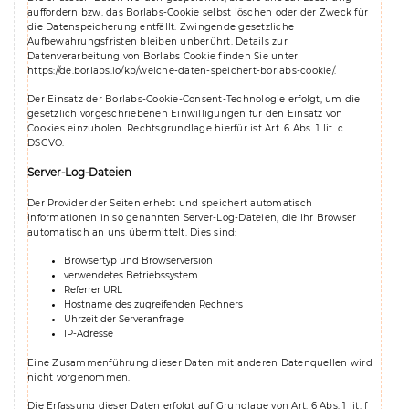
auffordern bzw. das Borlabs-Cookie selbst löschen oder der Zweck für
die Datenspeicherung entfällt. Zwingende gesetzliche
Aufbewahrungsfristen bleiben unberührt. Details zur
Datenverarbeitung von Borlabs Cookie finden Sie unter
https://de.borlabs.io/kb/welche-daten-speichert-borlabs-cookie/
.
Der Einsatz der Borlabs-Cookie-Consent-Technologie erfolgt, um die
gesetzlich vorgeschriebenen Einwilligungen für den Einsatz von
Cookies einzuholen. Rechtsgrundlage hierfür ist Art. 6 Abs. 1 lit. c
DSGVO.
Server-Log-Dateien
Der Provider der Seiten erhebt und speichert automatisch
Informationen in so genannten Server-Log-Dateien, die Ihr Browser
automatisch an uns übermittelt. Dies sind:
Browsertyp und Browserversion
verwendetes Betriebssystem
Referrer URL
Hostname des zugreifenden Rechners
Uhrzeit der Serveranfrage
IP-Adresse
Eine Zusammenführung dieser Daten mit anderen Datenquellen wird
nicht vorgenommen.
Die Erfassung dieser Daten erfolgt auf Grundlage von Art. 6 Abs. 1 lit. f