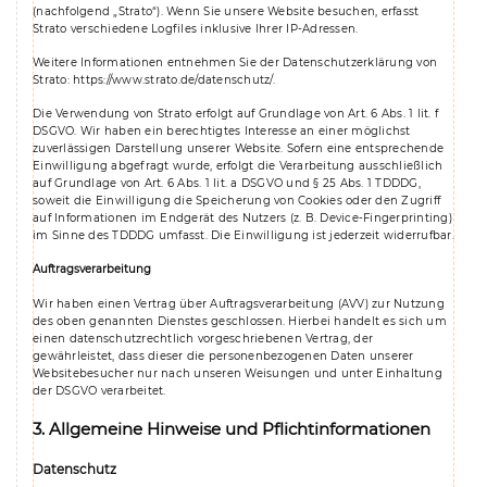
(nachfolgend „Strato“). Wenn Sie unsere Website besuchen, erfasst
Strato verschiedene Logfiles inklusive Ihrer IP-Adressen.
Weitere Informationen entnehmen Sie der Datenschutzerklärung von
Strato:
https://www.strato.de/datenschutz/
.
Die Verwendung von Strato erfolgt auf Grundlage von Art. 6 Abs. 1 lit. f
DSGVO. Wir haben ein berechtigtes Interesse an einer möglichst
zuverlässigen Darstellung unserer Website. Sofern eine entsprechende
Einwilligung abgefragt wurde, erfolgt die Verarbeitung ausschließlich
auf Grundlage von Art. 6 Abs. 1 lit. a DSGVO und § 25 Abs. 1 TDDDG,
soweit die Einwilligung die Speicherung von Cookies oder den Zugriff
auf Informationen im Endgerät des Nutzers (z. B. Device-Fingerprinting)
im Sinne des TDDDG umfasst. Die Einwilligung ist jederzeit widerrufbar.
Auftragsverarbeitung
Wir haben einen Vertrag über Auftragsverarbeitung (AVV) zur Nutzung
des oben genannten Dienstes geschlossen. Hierbei handelt es sich um
einen datenschutzrechtlich vorgeschriebenen Vertrag, der
gewährleistet, dass dieser die personenbezogenen Daten unserer
Websitebesucher nur nach unseren Weisungen und unter Einhaltung
der DSGVO verarbeitet.
3. Allgemeine Hinweise und Pflicht­informationen
Datenschutz