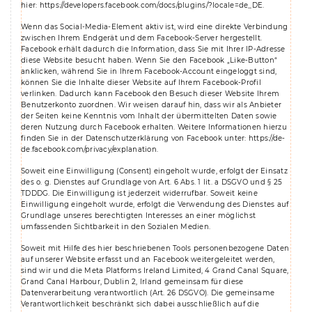
hier:
https://developers.facebook.com/docs/plugins/?locale=de_DE
.
Wenn das Social-Media-Element aktiv ist, wird eine direkte Verbindung
zwischen Ihrem Endgerät und dem Facebook-Server hergestellt.
Facebook erhält dadurch die Information, dass Sie mit Ihrer IP-Adresse
diese Website besucht haben. Wenn Sie den Facebook „Like-Button“
anklicken, während Sie in Ihrem Facebook-Account eingeloggt sind,
können Sie die Inhalte dieser Website auf Ihrem Facebook-Profil
verlinken. Dadurch kann Facebook den Besuch dieser Website Ihrem
Benutzerkonto zuordnen. Wir weisen darauf hin, dass wir als Anbieter
der Seiten keine Kenntnis vom Inhalt der übermittelten Daten sowie
deren Nutzung durch Facebook erhalten. Weitere Informationen hierzu
finden Sie in der Datenschutzerklärung von Facebook unter:
https://de-
de.facebook.com/privacy/explanation
.
Soweit eine Einwilligung (Consent) eingeholt wurde, erfolgt der Einsatz
des o. g. Dienstes auf Grundlage von Art. 6 Abs. 1 lit. a DSGVO und § 25
TDDDG. Die Einwilligung ist jederzeit widerrufbar. Soweit keine
Einwilligung eingeholt wurde, erfolgt die Verwendung des Dienstes auf
Grundlage unseres berechtigten Interesses an einer möglichst
umfassenden Sichtbarkeit in den Sozialen Medien.
Soweit mit Hilfe des hier beschriebenen Tools personenbezogene Daten
auf unserer Website erfasst und an Facebook weitergeleitet werden,
sind wir und die Meta Platforms Ireland Limited, 4 Grand Canal Square,
Grand Canal Harbour, Dublin 2, Irland gemeinsam für diese
Datenverarbeitung verantwortlich (Art. 26 DSGVO). Die gemeinsame
Verantwortlichkeit beschränkt sich dabei ausschließlich auf die