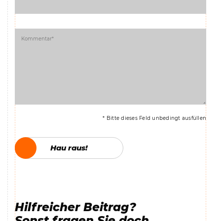
* Bitte dieses Feld unbedingt ausfüllen
Hau raus!
Hau raus!
Hilfreicher Beitrag?
Sonst fragen Sie doch