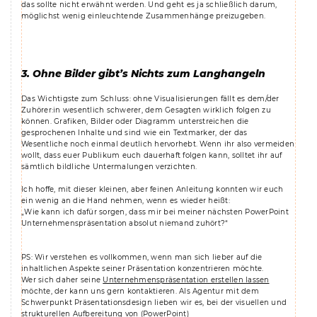
das sollte nicht erwähnt werden. Und geht es ja schließlich darum,
möglichst wenig einleuchtende Zusammenhänge preizugeben.
3. Ohne Bilder gibt’s Nichts zum Langhangeln
Das Wichtigste zum Schluss: ohne Visualisierungen fällt es dem/der
Zuhörer:in wesentlich schwerer, dem Gesagten wirklich folgen zu
können. Grafiken, Bilder oder Diagramm unterstreichen die
gesprochenen Inhalte und sind wie ein Textmarker, der das
Wesentliche noch einmal deutlich hervorhebt. Wenn ihr also vermeiden
wollt, dass euer Publikum euch dauerhaft folgen kann, solltet ihr auf
sämtlich bildliche Untermalungen verzichten.
Ich hoffe, mit dieser kleinen, aber feinen Anleitung konnten wir euch
ein wenig an die Hand nehmen, wenn es wieder heißt:
„Wie kann ich dafür sorgen, dass mir bei meiner nächsten PowerPoint
Unternehmenspräsentation absolut niemand zuhört?“
PS: Wir verstehen es vollkommen, wenn man sich lieber auf die
inhaltlichen Aspekte seiner Präsentation konzentrieren möchte.
Wer sich daher seine
Unternehmenspräsentation erstellen lassen
möchte, der kann uns gern kontaktieren. Als Agentur mit dem
Schwerpunkt Präsentationsdesign lieben wir es, bei der visuellen und
strukturellen Aufbereitung von (PowerPoint)