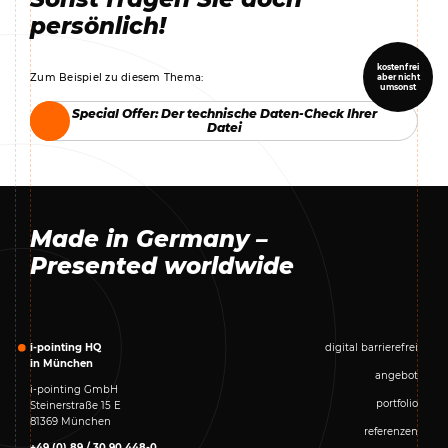
persönlich!
kostenfrei
Zum Beispiel zu diesem Thema:
aber nicht
umsonst
Special Offer: Der technische Daten-Check Ihrer
Special Offer: Der technische Daten-Check Ihrer
Datei
Datei
Made in Germany –
Presented worldwide
i-pointing HQ
digital barrierefrei
in München
angebot
i-pointing GmbH
portfolio
Steinerstraße 15 E
81369 München
referenzen
+49 (0) 89 / 30 90 448-0