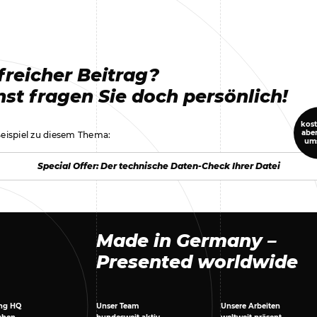
freicher Beitrag?
st fragen Sie doch persönlich!
kost
aber
ispiel zu diesem Thema:
um
Special Offer: Der technische Daten-Check Ihrer Datei
Special Offer: Der technische Daten-Check Ihrer Datei
Made in Germany –
Presented worldwide
ing HQ
Unser Team
Unsere Arbeiten