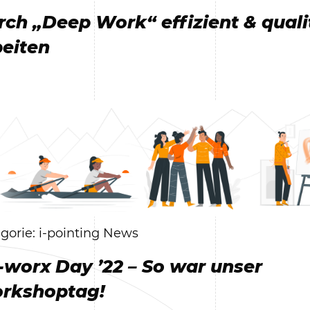
rch „Deep Work“ effizient & quali
beiten
gorie: i-pointing News
i-worx Day ’22 – So war unser
rkshoptag!