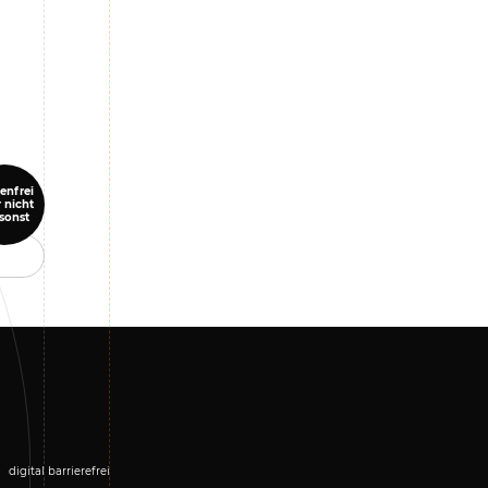
enfrei
 nicht
sonst
digital barrierefrei