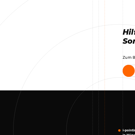
Hil
Son
Zum Be
i-point