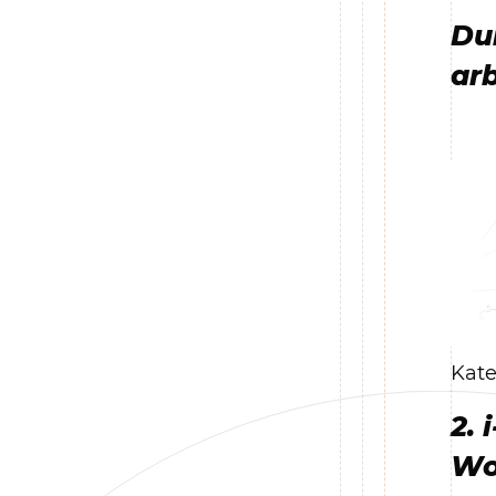
Du
ar
Kate
2. 
Wo