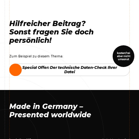
Hilfreicher Beitrag?
Sonst fragen Sie doch
persönlich!
kostenfrei
Zum Beispiel zu diesem Thema:
aber nicht
umsonst
Special Offer: Der technische Daten-Check Ihrer
Special Offer: Der technische Daten-Check Ihrer
Datei
Datei
Made in Germany –
Presented worldwide