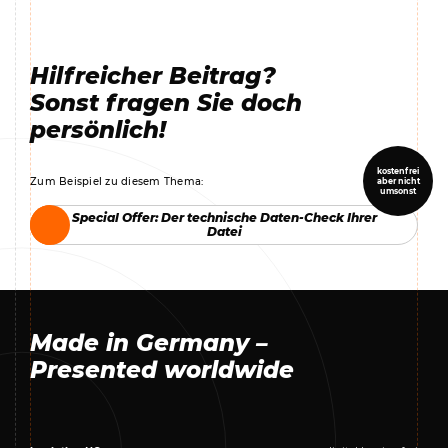
Hilfreicher Beitrag?
Sonst fragen Sie doch
persönlich!
kostenfrei
Zum Beispiel zu diesem Thema:
aber nicht
umsonst
Special Offer: Der technische Daten-Check Ihrer
Special Offer: Der technische Daten-Check Ihrer
Datei
Datei
Made in Germany –
Presented worldwide