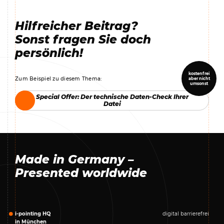
Hilfreicher Beitrag?
Sonst fragen Sie doch
persönlich!
kostenfrei
Zum Beispiel zu diesem Thema:
aber nicht
umsonst
Special Offer: Der technische Daten-Check Ihrer
Special Offer: Der technische Daten-Check Ihrer
Datei
Datei
Made in Germany –
Presented worldwide
i-pointing HQ
digital barrierefrei
in München