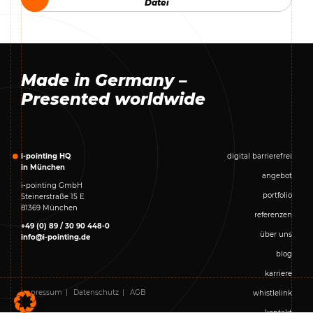
Datei
Datei
Made in Germany –
Presented worldwide
i-pointing HQ
digital barrierefrei
in München
angebot
i-pointing GmbH
portfolio
Steinerstraße 15 E
81369 München
referenzen
+49 (0) 89 / 30 90 448-0
über uns
info@i-pointing.de
blog
karriere
Impressum
Datenschutz
AGB
whistlelink
kontakt