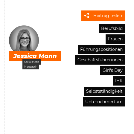
Beitrag teilen
Berufsbild
Frauen
Führungspositionen
Jessica Mann
Geschäftsführerinnen
Social Media
Managerin
Girl's Day
IHK
Selbstständigkeit
Unternehmertum