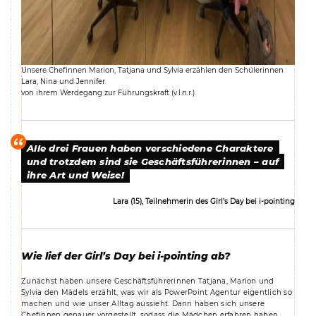
Unsere Chefinnen Marion, Tatjana und Sylvia erzählen den Schülerinnen
Lara, Nina und Jennifer
von ihrem Werdegang zur Führungskraft (v.l.n.r.).
Alle drei Frauen haben verschiedene Charaktere
und trotzdem sind sie Geschäftsführerinnen – auf
ihre Art und Weise!
Lara (15), Teilnehmerin des Girl’s Day bei i-pointing
Wie lief der Girl’s Day bei i-pointing ab?
Zunächst haben unsere Geschäftsführerinnen Tatjana, Marion und
Sylvia den Mädels erzählt, was wir als PowerPoint Agentur eigentlich so
machen und wie unser Alltag aussieht. Dann haben sich unsere
Chefinnen genauer vorgestellt, sodass die Mädchen erfahren haben,