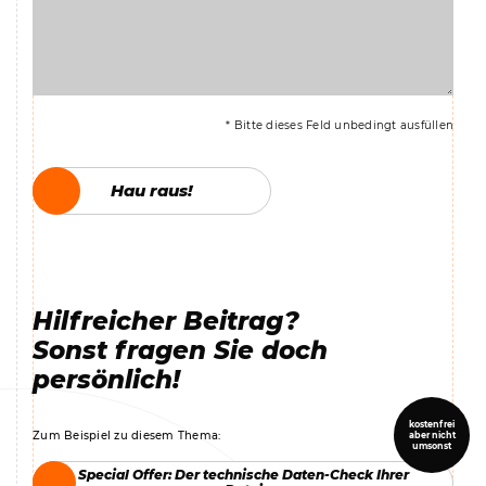
* Bitte dieses Feld unbedingt ausfüllen
Hau raus!
Hau raus!
Hilfreicher Beitrag?
Sonst fragen Sie doch
persönlich!
kostenfrei
Zum Beispiel zu diesem Thema:
aber nicht
umsonst
Special Offer: Der technische Daten-Check Ihrer
Special Offer: Der technische Daten-Check Ihrer