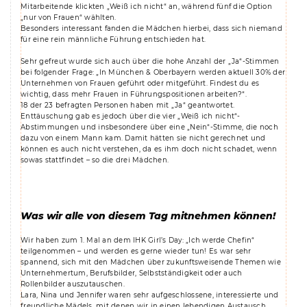
Mitarbeitende klickten „Weiß ich nicht“ an, während fünf die Option
„nur von Frauen“ wählten.
Besonders interessant fanden die Mädchen hierbei, dass sich niemand
für eine rein männliche Führung entschieden hat.
Sehr gefreut wurde sich auch über die hohe Anzahl der „Ja“-Stimmen
bei folgender Frage: „In München & Oberbayern werden aktuell 30% der
Unternehmen von Frauen geführt oder mitgeführt. Findest du es
wichtig, dass mehr Frauen in Führungspositionen arbeiten?“.
18 der 23 befragten Personen haben mit „Ja“ geantwortet.
Enttäuschung gab es jedoch über die vier „Weiß ich nicht“-
Abstimmungen und insbesondere über eine „Nein“-Stimme, die noch
dazu von einem Mann kam. Damit hätten sie nicht gerechnet und
können es auch nicht verstehen, da es ihm doch nicht schadet, wenn
sowas stattfindet – so die drei Mädchen.
Was wir alle von diesem Tag mitnehmen können!
Wir haben zum 1. Mal an dem IHK Girl’s Day: „Ich werde Chefin“
teilgenommen – und werden es gerne wieder tun! Es war sehr
spannend, sich mit den Mädchen über zukunftsweisende Themen wie
Unternehmertum, Berufsbilder, Selbstständigkeit oder auch
Rollenbilder auszutauschen.
Lara, Nina und Jennifer waren sehr aufgeschlossene, interessierte und
freundliche Mädels, mit denen wir in einen lebendigen Austausch