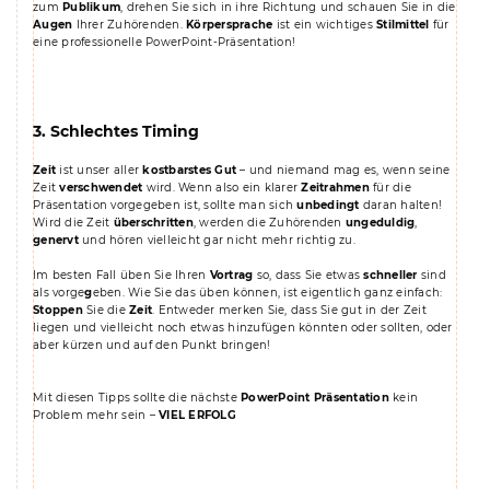
zum
Publikum
, drehen Sie sich in ihre Richtung und schauen Sie in die
Augen
Ihrer Zuhörenden.
Körpersprache
ist ein wichtiges
Stilmittel
für
eine professionelle PowerPoint-Präsentation!
3. Schlechtes Timing
Zeit
ist unser aller
kostbarstes Gut
– und niemand mag es, wenn seine
Zeit
verschwendet
wird. Wenn also ein klarer
Zeitrahmen
für die
Präsentation vorgegeben ist, sollte man sich
unbedingt
daran halten!
Wird die Zeit
überschritten
, werden die Zuhörenden
ungeduldig
,
genervt
und hören vielleicht gar nicht mehr richtig zu.
Im besten Fall üben Sie Ihren
Vortrag
so, dass Sie etwas
schneller
sind
als vorge
g
eben. Wie Sie das üben können, ist eigentlich ganz einfach:
Stoppen
Sie die
Zeit
. Entweder merken Sie, dass Sie gut in der Zeit
liegen und vielleicht noch etwas hinzufügen könnten oder sollten, oder
aber kürzen und auf den Punkt bringen!
Mit diesen Tipps sollte die nächste
PowerPoint Präsentation
kein
Problem mehr sein –
VIEL ERFOLG