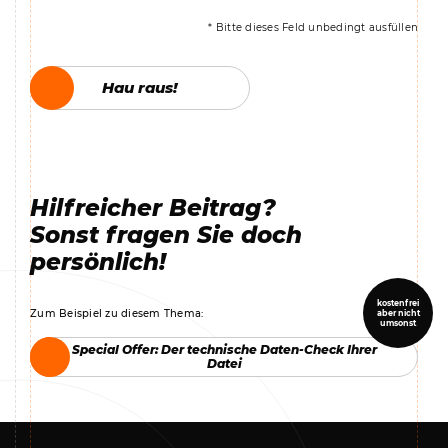
* Bitte dieses Feld unbedingt ausfüllen
Hau raus!
Hau raus!
Hilfreicher Beitrag?
Sonst fragen Sie doch
persönlich!
kostenfrei
Zum Beispiel zu diesem Thema:
aber nicht
umsonst
Special Offer: Der technische Daten-Check Ihrer
Special Offer: Der technische Daten-Check Ihrer
Datei
Datei