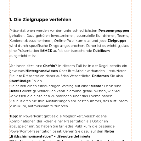
1. Die Zielgruppe verfehlen
Präsentationen werden vor den unterschiedlichsten
Personengruppen
gehalten. Dazu gehören Investor:innen, potenzielle Kund:innen, Teams,
Konferenzbesucher:innen, Online-Publikum etc. und jede
Zielgruppe
wird durch spezifische Dinge angesprochen. Daher ist es wichtig, dass
eine Präsentation
IMMER
auf das entsprechende
Publikum
ausgerichtet ist.
Vor Ihnen sitzt Ihr:e
Chef:in
? In diesem Fall ist in der Regel bereits ein
gewisses
Hintergrundwissen
über Ihre Arbeit vorhanden – reduzieren
Sie Ihre Präsentation daher auf das Wesentliche.
Entfernen
Sie also
überflüssige
Folien.
Sie halten einen einstündigen Vortrag auf einer
Messe
? Dann sind
Details
wichtig! Schließlich kann niemand genau wissen, wie viel
Vorwissen die einzelnen Zuhörenden über das Thema haben.
Visualisieren Sie Ihre Ausführungen am besten immer, das hilft Ihrem
Publikum, aufmerksam zuzuhören.
Tipp:
In PowerPoint gibt es die Möglichkeit, verschiedene
Kombinationen der Folien einer Präsentation als Optionen
abzuspeichern. So haben Sie für jedes Publikum die passende
PowerPoint-Präsentation parat. Gehen Sie dazu auf den
Reiter
„Bildschirmpräsentation“ – „Benutzerdefinierte