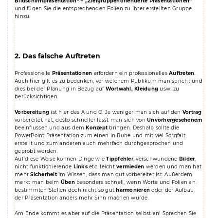
Bildschirmpräsentation“ – „Zielgruppenorientierte Präsentationen“
und fügen Sie die entsprechenden Folien zu Ihrer erstellten Gruppe
hinzu.
2. Das falsche Auftreten
Professionelle
Präsentationen
erfordern ein professionelles
Auftreten
.
Auch hier gilt es zu bedenken, vor welchem Publikum man spricht und
dies bei der Planung in Bezug auf
Wortwahl, Kleidung
usw. zu
berücksichtigen.
Vorbereitung
ist hier das A und O. Je weniger man sich auf den
Vortrag
vorbereitet hat, desto schneller lässt man sich von
Unvorhergesehenem
beeinflussen und aus dem
Konzept
bringen. Deshalb sollte die
PowerPoint Präsentation zum einen in Ruhe und mit viel Sorgfalt
erstellt und zum anderen auch mehrfach durchgesprochen und
geprobt werden.
Auf diese Weise können Dinge wie
Tippfehler
, verschwundene
Bilder
,
nicht funktionierende
Links
etc. leicht
vermieden
werden und man hat
mehr
Sicherheit
im Wissen, dass man gut vorbereitet ist. Außerdem
merkt man beim
Üben
besonders schnell, wenn Worte und Folien an
bestimmten Stellen doch nicht so gut
harmonieren
oder der Aufbau
der Präsentation anders mehr Sinn machen würde.
Am Ende kommt es aber auf die Präsentation selbst an! Sprechen Sie