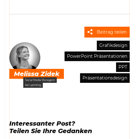
Beitrag teilen
Grafikdesign
PowerPoint Präsentationen
PPT
Melissa Zidek
Präsentationsdesign
Social Media Managerin
bei i-pointing
Interessanter Post?
Teilen Sie Ihre Gedanken