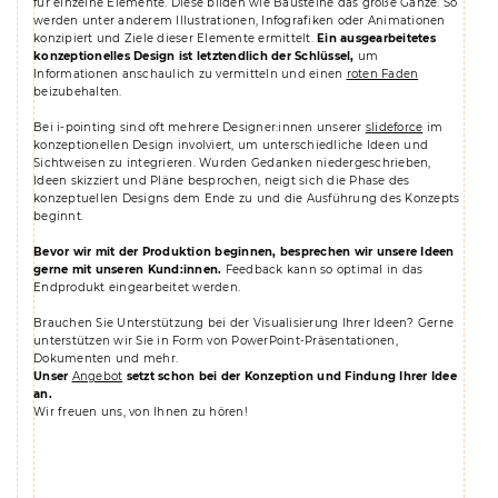
für einzelne Elemente. Diese bilden wie Bausteine das große Ganze. So
werden unter anderem Illustrationen, Infografiken oder Animationen
konzipiert und Ziele dieser Elemente ermittelt.
Ein ausgearbeitetes
konzeptionelles Design ist letztendlich der Schlüssel,
um
Informationen anschaulich zu vermitteln und einen
roten Faden
beizubehalten.
Bei i-pointing sind oft mehrere Designer:innen unserer
slideforce
im
konzeptionellen Design involviert, um unterschiedliche Ideen und
Sichtweisen zu integrieren. Wurden Gedanken niedergeschrieben,
Ideen skizziert und Pläne besprochen, neigt sich die Phase des
konzeptuellen Designs dem Ende zu und die Ausführung des Konzepts
beginnt.
Bevor wir mit der Produktion beginnen, besprechen wir unsere Ideen
gerne mit unseren Kund:innen.
Feedback kann so optimal in das
Endprodukt eingearbeitet werden.
Brauchen Sie Unterstützung bei der Visualisierung Ihrer Ideen? Gerne
unterstützen wir Sie in Form von PowerPoint-Präsentationen,
Dokumenten und mehr.
Unser
Angebot
setzt schon bei der Konzeption und Findung Ihrer Idee
an.
Wir freuen uns, von Ihnen zu hören!