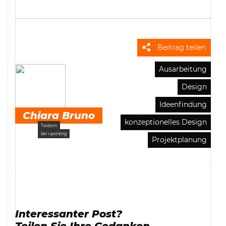
Beitrag teilen
Ausarbeitung
Design
Ideenfindung
Chiara Bruno
konzeptionelles Design
Texterin
bei i-pointing
Projektplanung
Interessanter Post?
Teilen Sie Ihre Gedanken