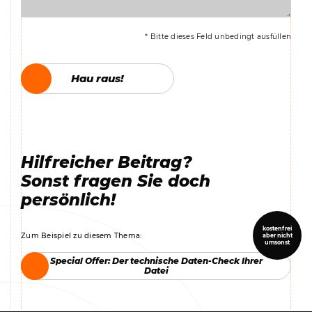
* Bitte dieses Feld unbedingt ausfüllen
Hau raus!
Hau raus!
Hilfreicher Beitrag?
Sonst fragen Sie doch
persönlich!
kostenfrei
Zum Beispiel zu diesem Thema:
aber nicht
umsonst
Special Offer: Der technische Daten-Check Ihrer
Special Offer: Der technische Daten-Check Ihrer
Datei
Datei