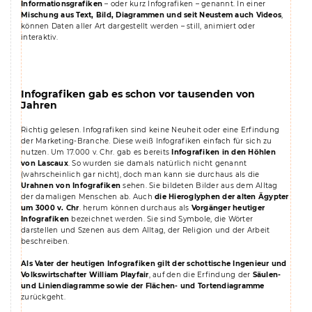
Informationsgrafiken
– oder kurz Infografiken – genannt. In einer
Mischung aus Text, Bild, Diagrammen und seit Neustem auch Videos
,
können Daten aller Art dargestellt werden – still, animiert oder
interaktiv.
Infografiken gab es schon vor tausenden von
Jahren
Richtig gelesen. Infografiken sind keine Neuheit oder eine Erfindung
der Marketing-Branche. Diese weiß Infografiken einfach für sich zu
nutzen. Um 17.000 v. Chr. gab es bereits
Infografiken in den Höhlen
von Lascaux
. So wurden sie damals natürlich nicht genannt
(wahrscheinlich gar nicht), doch man kann sie durchaus als die
Urahnen von Infografiken
sehen. Sie bildeten Bilder aus dem Alltag
der damaligen Menschen ab. Auch
die Hieroglyphen der alten Ägypter
um 3000 v. Chr
. herum können durchaus als
Vorgänger heutiger
Infografiken
bezeichnet werden. Sie sind Symbole, die Wörter
darstellen und Szenen aus dem Alltag, der Religion und der Arbeit
beschreiben.
Als Vater der heutigen Infografiken gilt der schottische Ingenieur und
Volkswirtschafter William Playfair
, auf den die Erfindung der
Säulen-
und Liniendiagramme sowie der Flächen- und Tortendiagramme
zurückgeht.