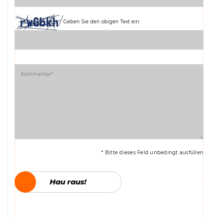
Geben Sie den obigen Text ein:
* Bitte dieses Feld unbedingt ausfüllen
Hau raus!
Hau raus!