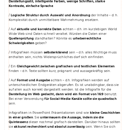
Darstellungsstil, intelligente Farben, wenige Schriften, starke
Kontraste, einfache Sprache
.
/
Logische Struktur durch Auswahl
und Anordnung
der Inhalte – d. h.
Komplexität durch unmittelbare Wahrnehmung ersetzen.
/ Auf
aktuelle und korrekte Daten
achten – d.h. im kurzlebigen World
Wide Web sind Daten schnell veraltet. Würden die Daten einer
Quellenprüfung
standhalten? Könnte es
urheberrechtliche
Schwierigkeiten
geben?
/ Infografiken müssen
selbsterklärend
sein – d.h. alles Wichtige muss
enthalten sein, nichts Widersprüchliches darf sich einfinden.
/ Ein
Gleichgewicht zwischen grafischen und textlichen Elementen
finden – d.h. Texte sollten kurz, prägnant und aussagekräftig sein.
/ Auf
Format und Ausgabe
achten – d.h. Infografiken werden auf
unterschiedlichen Endgeräten abgerufen. Es ist unabdingbar, dass sie
auf allen auch korrekt dargestellt werden. Ist die Infografik für die
Darstellung im Web gedacht, dann wird ein Format von 16:9
benutzt.
Bei einer Verwendung
für Social-Media-Kanäle sollte sie quadratisch
sein.
Infografiken in PowerPoint Präsentationen sind wie
kleine Geschichten
in einer großen
. Sie
untermauern die Aussage, indem sie die
Quintessenz
dieser nochmal grafisch darstellen. Darüber hinaus sollten
sie
akkurat recherchiert und absolut zuverlässig
sein. Wenn Sie sich