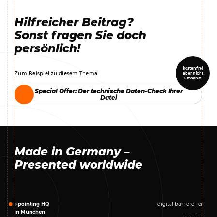
Hilfreicher Beitrag?
Sonst fragen Sie doch
persönlich!
kostenfrei
Zum Beispiel zu diesem Thema:
aber nicht
umsonst
Special Offer: Der technische Daten-Check Ihrer
Special Offer: Der technische Daten-Check Ihrer
Datei
Datei
Made in Germany –
Presented worldwide
i-pointing HQ
digital barrierefrei
in München