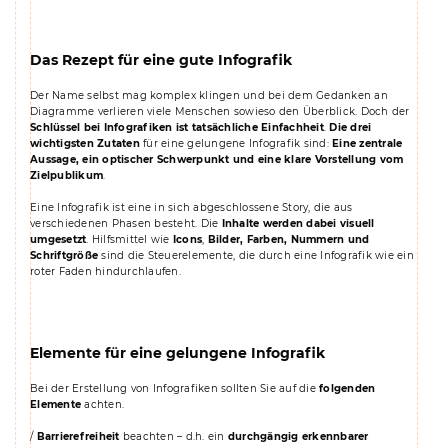
Das Rezept für eine gute Infografik
Der Name selbst mag komplex klingen und bei dem Gedanken an
Diagramme verlieren viele Menschen sowieso den Überblick. Doch der
Schlüssel bei Infografiken ist tatsächliche Einfachheit
.
Die drei
wichtigsten Zutaten
für eine gelungene Infografik sind:
Eine zentrale
Aussage, ein optischer Schwerpunkt und eine klare Vorstellung vom
Zielpublikum
.
Eine Infografik ist eine in sich abgeschlossene Story, die aus
verschiedenen Phasen besteht. Die
Inhalte werden dabei visuell
umgesetzt
. Hilfsmittel wie
Icons
,
Bilder, Farben, Nummern und
Schriftgröße
sind die Steuerelemente, die durch eine Infografik wie ein
roter Faden hindurchlaufen.
Elemente für eine gelungene Infografik
Bei der Erstellung von Infografiken sollten Sie auf die
folgenden
Elemente
achten.
/
Barrierefreiheit
beachten – d.h. ein
durchgängig erkennbarer