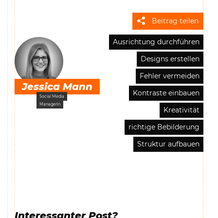
Beitrag teilen
Ausrichtung durchführen
Designs erstellen
Fehler vermeiden
Jessica Mann
Kontraste einbauen
Social Media
Managerin
Kreativität
richtige Bebilderung
Struktur aufbauen
Interessanter Post?