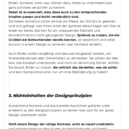
Bilder, Symbole, Icons usw. dienen dazu, Worte zu untermalen bzw.
ganz auf diese verzichten zu können.
Dabei ist es essenziell, dass diese auch zu den entsprechenden
Inhalten passen und leicht verständlich sind.
Sie haben sicherlich schon einmal ein Plakat, ein Schild o.Ä. gesehen
und sich gefragt. was Ihnen eines der Symbole darauf sagen soll. Das ist
leider ein klares Zeichen für ein unpassendes Element und
kennzeichnet ein nicht gelungenes Design.
Symbole zu nutzen, die der
Großteil der Betrachtenden bereits kennen
, ist wesentlich sinnvoller,
als sich in einem Design zu verlieren, was niemand versteht.
Auch Bilder sollten sorgfältig und bewusst eingesetzt werden, um
Missverständnisse oder Unklarheiten zu vermeiden. Sie sollten die Idee
bzw. das Konzept unterstützen und nicht zu Verwirrung führen. Achten
Sie darauf, Bilder zu nutzen,
die wirklich das darstellen, was sie sollen
und kein Kompromiss sind, nur um eine Bebilderung zu haben!
3. Nichteinhalten der Designprinzipien
Ausreichend Kontrast und das korrekte Ausrichten gehören unter
anderem zu den Designprinzipien, an denen man sich für ein gutes
Design orientieren sollte.
Fehlt einem Design der nötige Kontrast, wirkt es visuell unattraktiv
und verschwimmt vor den Augen, da klare Konturen und damit