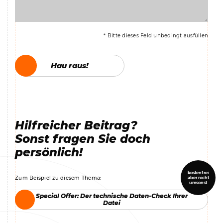
* Bitte dieses Feld unbedingt ausfüllen
Hau raus!
Hau raus!
Hilfreicher Beitrag?
Sonst fragen Sie doch
persönlich!
kostenfrei
Zum Beispiel zu diesem Thema:
aber nicht
umsonst
Special Offer: Der technische Daten-Check Ihrer
Special Offer: Der technische Daten-Check Ihrer
Datei
Datei