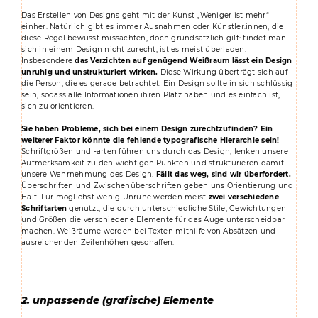
Das Erstellen von Designs geht mit der Kunst „Weniger ist mehr“
einher. Natürlich gibt es immer Ausnahmen oder Künstler:innen, die
diese Regel bewusst missachten, doch grundsätzlich gilt: findet man
sich in einem Design nicht zurecht, ist es meist überladen.
Insbesondere
das Verzichten auf genügend Weißraum lässt ein Design
unruhig und unstrukturiert wirken.
Diese Wirkung überträgt sich auf
die Person, die es gerade betrachtet. Ein Design sollte in sich schlüssig
sein, sodass alle Informationen ihren Platz haben und es einfach ist,
sich zu orientieren.
Sie haben Probleme, sich bei einem Design zurechtzufinden? Ein
weiterer Faktor könnte die fehlende typografische Hierarchie sein!
Schriftgrößen und -arten führen uns durch das Design, lenken unsere
Aufmerksamkeit zu den wichtigen Punkten und strukturieren damit
unsere Wahrnehmung des Design.
Fällt das weg, sind wir überfordert.
Überschriften und Zwischenüberschriften geben uns Orientierung und
Halt. Für möglichst wenig Unruhe werden meist
zwei verschiedene
Schriftarten
genutzt, die durch unterschiedliche Stile, Gewichtungen
und Größen die verschiedene Elemente für das Auge unterscheidbar
machen. Weißräume werden bei Texten mithilfe von Absätzen und
ausreichenden Zeilenhöhen geschaffen.
2. unpassende (grafische) Elemente